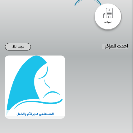
العيادة
احدث المراكز
عرض الكل
المستشفی غدیر للأم والطفل